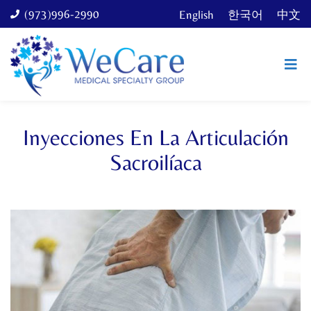
(973)996-2990
English
한국어
中文
Inyecciones En La Articulación
Sacroilíaca