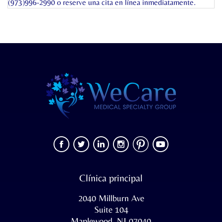
(973)996-2990 o
reserve una cita en línea
inmediatamente.
Clínica principal
2040 Millburn Ave
Suite 104
Maplewood, NJ 07040