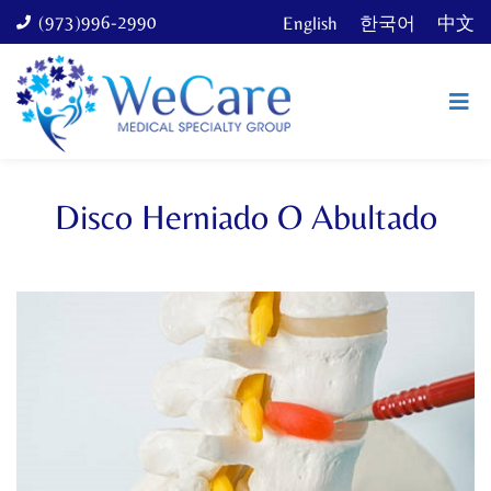
(973)996-2990
English
한국어
中文
Disco Herniado O Abultado