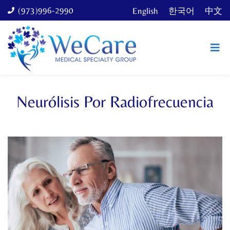
(973)996-2990
English
한국어
中文
Neurólisis Por Radiofrecuencia